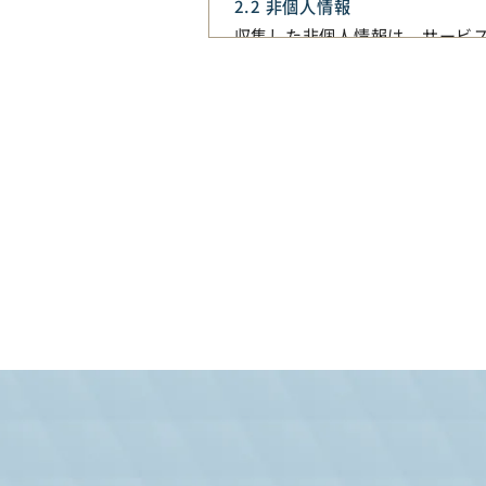
2.2 非個人情報
収集した非個人情報は、サービ
3. 情報の共有と開示
当サイトは、以下の場合を除き
・ユーザーの知識的な同意があ
・法律に基づく開示が必要な
4. セキュリティ
当サイトは、ユーザーの情報を
は完全に安全ではないため、そ
5. クッキーの使用
当サイトではクッキーを使用す
用されます。ユーザーはブラウ
6. プライバシーポリシーの変更
当サイトは、必要に応じてプラ
があります。