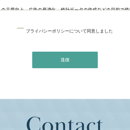
スの品質向上、広告の最適化、統計データの作成などの目的で使
、ユーザーの個人情報を第三者と共有・開示しません。
プライバシーポリシーについて同意しました
る場合
場合
送信
保護するために適切なセキュリティ対策を講じます。ただし、イ
のリスクを考慮してください。
る場合があります。クッキーは、ユーザーエクスペリエンスの向
ザの設定でクッキーの受け入れを制御できます。
イバシーポリシーを変更する場合があります。重要な変更がある